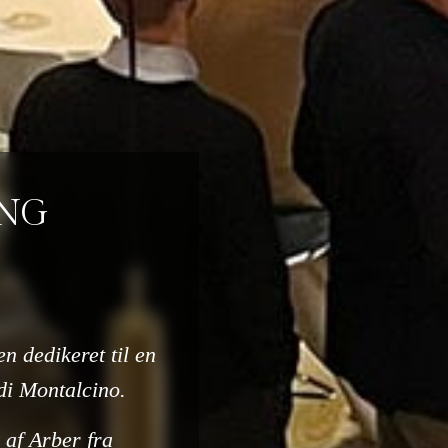
ING
n dedikeret til en
 di Montalcino.
 af Arber fra