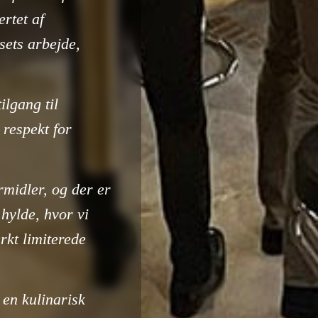
ertet af
sets arbejde,
ilgang til
 respekt for
rmidler, og der er
hylde, hvor vi
rkt limiterede
 en kulinarisk