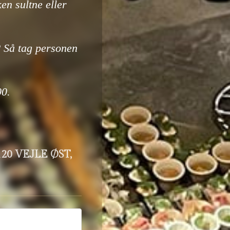
en sultne eller
? Så tag personen
00.
20 VEJLE ØST,